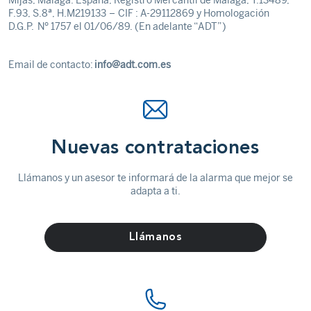
Mijas, Málaga. España, Registro Mercantil de Málaga, T.13489,
F.93, S.8ª, H.M219133 – CIF : A-29112869 y Homologación
D.G.P. Nº 1757 el 01/06/89. (En adelante “ADT”)
Email de contacto:
info@adt.com.es
Nuevas contrataciones
Llámanos y un asesor te informará de la alarma que mejor se
adapta a ti.
Llámanos