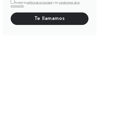
Acepto la
política de privacidad
y las
condiciones de la
promoción
.
Por favor, deja este campo vacío.