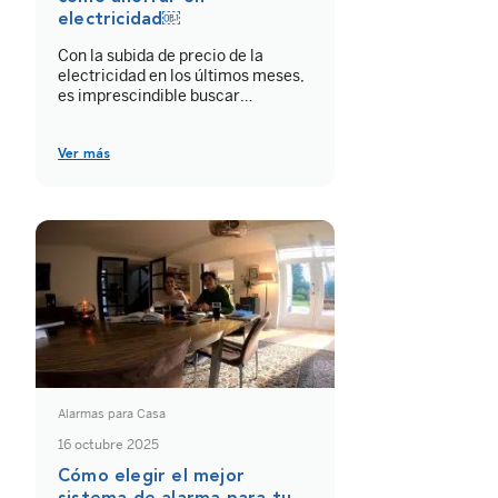
electricidad￼
Con la subida de precio de la
electricidad en los últimos meses,
es imprescindible buscar
alternativas y soluciones, como la
domótica solar. Esta nos permitan
ahorrar u optimizar los costes. La
Ver más
instalación de placas solares
puede ayudarnos a reducir el
consumo a la par que a reducir la
contaminación, haciendo un uso
eficiente de la […]
Alarmas para Casa
16 octubre 2025
Cómo elegir el mejor