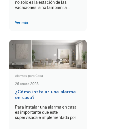
no solo es la estación de las
vacaciones, sino también la
preferida por los ladrones?
Mientras muchas familias
disfrutan de unos días fuera, ellos
Ver más
aprovechan casas vacías, barrios
más tranquilos y rutinas
previsibles para actuar sin ser
vistos. Por eso resulta clave
conocer las señales de robos en
[…]
Alarmas para Casa
26 enero 2023
¿Cómo instalar una alarma
en casa?
Para instalar una alarma en casa
es importante que esté
supervisada e implementada por
un instalador profesional que
trabaje para una empresa