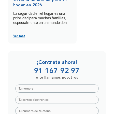
sistema de alarma para tu
hogar en 2026
La seguridad en el hogar es una
prioridad para muchas familias,
especialmente en un mundo donde
proteger lo que más valoramos se
ha vuelto indispensable. Elegir el
mejor sistema de alarma no solo
Ver más
brinda tranquilidad, sino que
también puede adaptarse a las
necesidades específicas de cada
vivienda y estilo de vida. En 2026,
las opciones […]
¡Contrata ahora!
91 167 92 97
o te llamamos nosotros