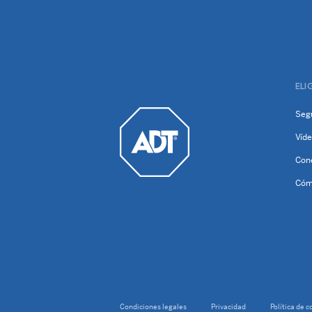
ELI
Seg
Víde
Con
Cóm
Condiciones legales
Privacidad
Política de c