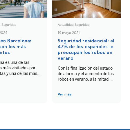
la […]
d Seguridad
Actualidad Seguridad
2024
19 mayo 2021
en Barcelona:
Seguridad residencial: al
son los más
47% de los españoles le
ntes
preocupan los robos en
verano
na es una de las
s más visitadas por
Con la finalización del estado
stas y una de las más
de alarma y el aumento de los
s de España. A pesar
robos en verano, a la mitad de
 también enfrenta el
los españoles le preocupa
de la delincuencia,
pasar las vacaciones fuera de
Ver más
larmente en forma de
casa. ADT ha publicado la
os robos en
segunda parte de su estudio
na varían desde
“Seguridad Residencial en la
tas en las concurridas
era post-Covid-19”, que
 hasta robos con el
analiza las necesidades de los
del resbalón en
usuarios españoles antes del
er […]
verano […]