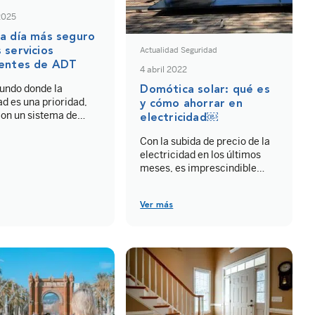
2025
 a día más seguro
 servicios
Actualidad Seguridad
gentes de ADT
4 abril 2022
undo donde la
Domótica solar: qué es
d es una prioridad,
y cómo ahorrar en
con un sistema de
electricidad￼
ue no solo proteja,
Con la subida de precio de la
e también se adapte a
electricidad en los últimos
o de vida, marca la
meses, es imprescindible
ia. ADT, líder en
buscar alternativas y
nes de seguridad,
soluciones, como la domótica
mucho más que una
Ver más
solar. Esta nos permitan
alarma: proporciona
ahorrar u optimizar los
istema inteligente que
costes. La instalación de
 ti, de los […]
placas solares puede
ayudarnos a reducir el
consumo a la par que a
reducir la contaminación,
haciendo un uso eficiente de