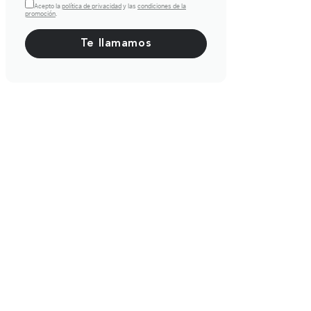
Acepto la
política de privacidad
y las
condiciones de la
promoción
.
Por favor, deja este campo vacío.