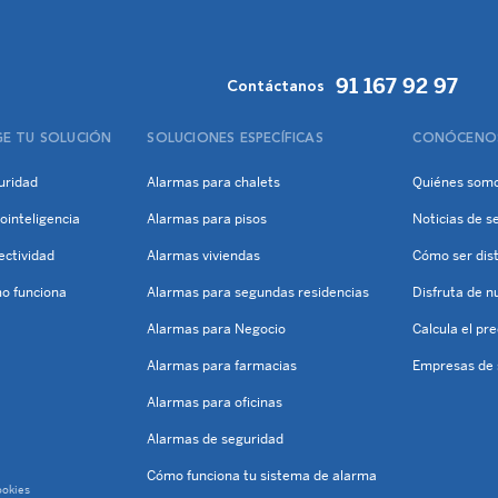
91 167 92 97
Contáctanos
GE TU SOLUCIÓN
SOLUCIONES ESPECÍFICAS
CONÓCENO
uridad
Alarmas para chalets
Quiénes som
ointeligencia
Alarmas para pisos
Noticias de s
ectividad
Alarmas viviendas
Cómo ser dist
o funciona
Alarmas para segundas residencias
Disfruta de n
Alarmas para Negocio
Calcula el pr
Alarmas para farmacias
Empresas de 
Alarmas para oficinas
Alarmas de seguridad
Cómo funciona tu sistema de alarma
ookies