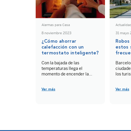
Alarmas para Casa
Actualida
8 noviembre 2023
31 mayo 
¿Cómo ahorrar
Robos 
calefacción con un
estos 
termostato inteligente?
frecue
Con la bajada de las
Barcelo
temperaturas llega el
ciudade
momento de encender la
los turi
calefacción de la casa o la
poblada
oficina. Si un año más temes
de todo,
Ver más
Ver más
la llegada de la factura a fin
desafío 
de mes, te traemos la
particu
solución para que empieces a
robos. L
ahorrar calefacción al mismo
Barcelo
tiempo que mejoras la
carteris
comodidad de tu hogar:
Ramblas
termostatos inteligentes.
método 
cualqui