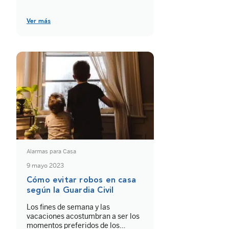
para proporcionar protección y
control de tu casa en tiempo real.
Estos sistemas suelen estar
Ver más
conectados a Internet y pueden ser
controlados y monitoreados a
través de una aplicación móvil.
Además suelen ofrecer conexión a
una central receptora de alarmas
[…]
Alarmas para Casa
9 mayo 2023
Cómo evitar robos en casa
según la Guardia Civil
Los fines de semana y las
vacaciones acostumbran a ser los
momentos preferidos de los