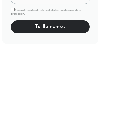
Acepto la
política de privacidad
y las
condiciones de la
promoción
.
Por favor, deja este campo vacío.