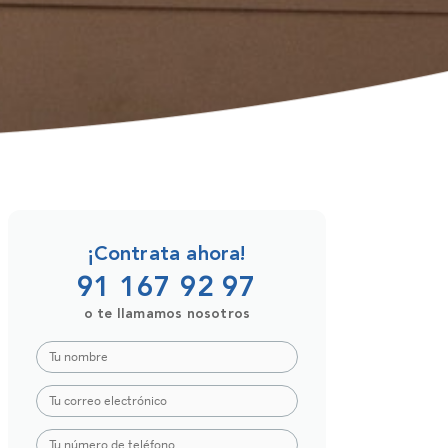
¡Contrata ahora!
91 167 92 97
o te llamamos nosotros