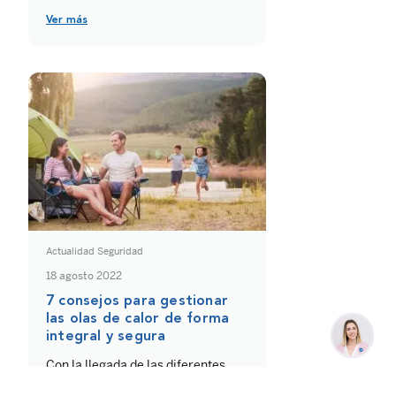
rachas de viento. Con la finalidad
de reducir los accidentes
Ver más
provocados por la lluvia, la
Dirección General de Tráfico
(DGT) ha publicado una lista de 10
consejos para conducir con
seguridad si llueve.
Actualidad Seguridad
18 agosto 2022
7 consejos para gestionar
las olas de calor de forma
integral y segura
Con la llegada de las diferentes
olas de calor que están azotando