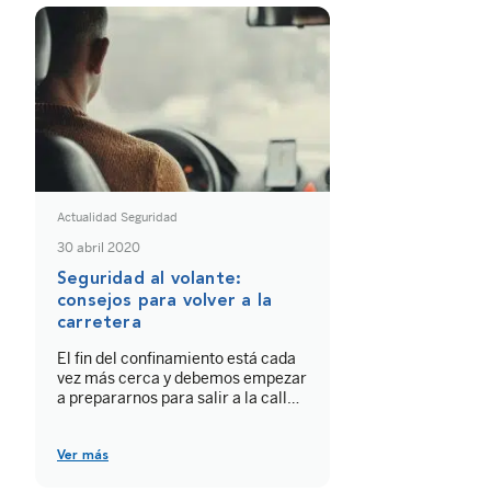
lo que sucede en el interior de tu
vivienda. Por esta razón, te
recomendamos un seguido de […]
Actualidad Seguridad
30 abril 2020
Seguridad al volante:
consejos para volver a la
carretera
El fin del confinamiento está cada
vez más cerca y debemos empezar
a prepararnos para salir a la calle y
retomar la normalidad con la
máxima protección. Hoy te
recordamos la normativa
Ver más
extraordinaria de circulación que