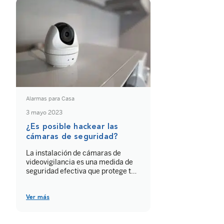
Alarmas para Casa
3 mayo 2023
¿Es posible hackear las
cámaras de seguridad?
La instalación de cámaras de
videovigilancia es una medida de
seguridad efectiva que protege tu
hogar de los asaltos indeseados.
Sin embargo, si no tomas las
medidas adecuadas, los
Ver más
ciberdelincuentes pueden hackear
las cámaras de seguridad y espiar