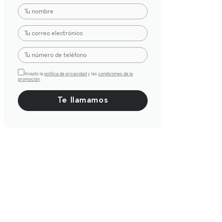
Acepto la
política de privacidad
y las
condiciones de la
promoción
.
Por favor, deja este campo vacío.