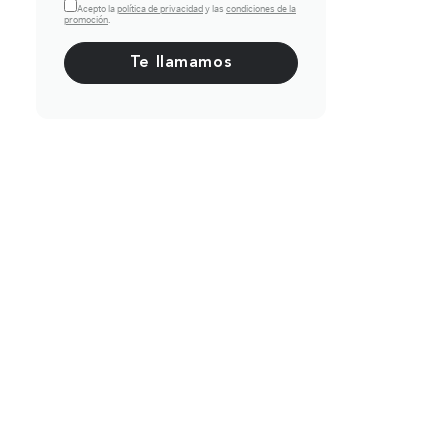
Acepto la
política de privacidad
y las
condiciones de la
promoción
.
Por favor, deja este campo vacío.