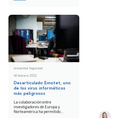
ciberdelincuentes, que
aprovechan el exceso de confianza
de algunos usuarios para llevar a
cabo estafas como el “fraude del
romance”. En el artículo […]
Actualidad Seguridad
16 febrero 2021
Desarticulado Emotet, uno
de los virus informáticos
más peligrosos
La colaboración entre
investigadores de Europa y
Norteamérica ha permitido
desarticular la red de bots