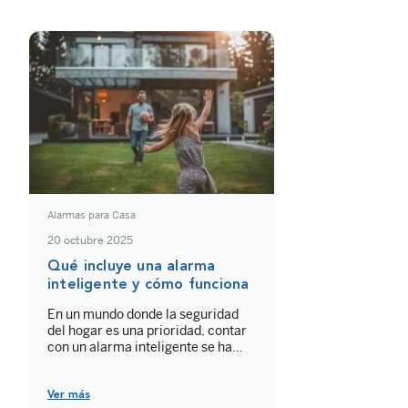
Alarmas para Casa
20 octubre 2025
Qué incluye una alarma
inteligente y cómo funciona
En un mundo donde la seguridad
del hogar es una prioridad, contar
con un alarma inteligente se ha
convertido en una solución eficaz y
avanzada para proteger a tu
familia y tus bienes. Pero, ¿sabes
Ver más