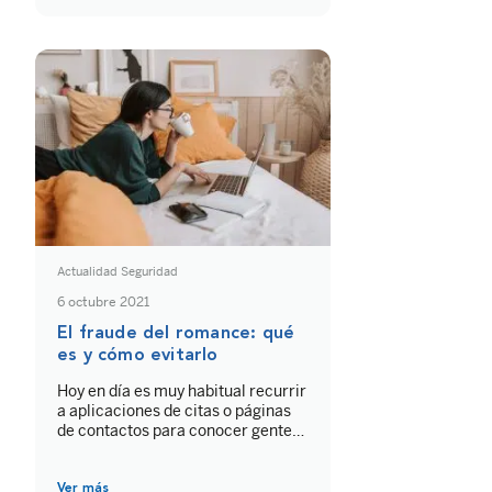
exactamente qué incluye este tipo
de sistemas y cómo funcionan? En
este artículo te explicamos en
detalle los componentes
esenciales […]
Actualidad Seguridad
6 octubre 2021
El fraude del romance: qué
es y cómo evitarlo
Hoy en día es muy habitual recurrir
a aplicaciones de citas o páginas
de contactos para conocer gente
nueva y encontrar pareja. Esta
práctica está siendo cada vez más
explotada por los
Ver más