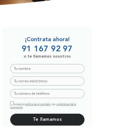
¡Contrata ahora!
91 167 92 97
o te llamamos nosotros
Acepto la
política de privacidad
y las
condiciones de la
promoción
.
Por favor, deja este campo vacío.