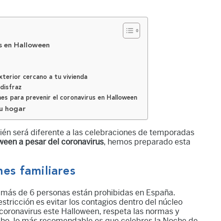
s en Halloween
exterior cercano a tu vivienda
 disfraz
nes para prevenir el coronavirus en Halloween
tu hogar
bién será diferente a las celebraciones de temporadas
oween a pesar del coronavirus
, hemos preparado esta
ones familiares
e más de 6 personas están prohibidas en España.
estricción es evitar los contagios dentro del núcleo
el coronavirus este Halloween, respeta las normas y
hecho, lo más recomendable es que celebres la Noche de