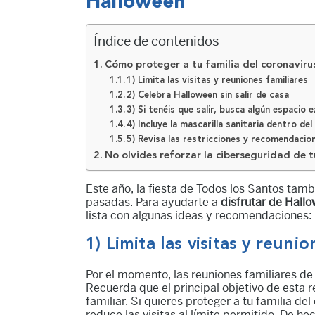
Halloween
Índice de contenidos
Cómo proteger a tu familia del coronaviru
1) Limita las visitas y reuniones familiares
2) Celebra Halloween sin salir de casa
3) Si tenéis que salir, busca algún espacio 
4) Incluye la mascarilla sanitaria dentro del
5) Revisa las restricciones y recomendacio
No olvides reforzar la ciberseguridad de 
Este año, la fiesta de Todos los Santos tam
pasadas. Para ayudarte a
disfrutar de Hall
lista con algunas ideas y recomendaciones:
1) Limita las visitas y reuni
Por el momento, las reuniones familiares d
Recuerda que el principal objetivo de esta r
familiar. Si quieres proteger a tu familia d
reduce las visitas al límite permitido. De 