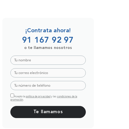
¡Contrata ahora!
91 167 92 97
o te llamamos nosotros
Acepto la
política de privacidad
y las
condiciones de la
promoción
.
Por favor, deja este campo vacío.