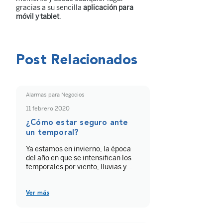
gracias a su sencilla
aplicación para
móvil y tablet
.
Post Relacionados
Alarmas para Negocios
11 febrero 2020
¿Cómo estar seguro ante
un temporal?
Ya estamos en invierno, la época
del año en que se intensifican los
temporales por viento, lluvias y
riesgos costeros. Lo principal que
debemos hacer es extremar al
máximo las precauciones para
Ver más
estar seguro ante un temporal e
informarse de cuándo y dónde
azotará más duro.