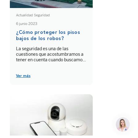
Actualidad Seguridad
6 junio 2023
¿Cómo proteger los pisos
bajos de los robos?
La seguridad es una de las
cuestiones que acostumbramos a
tener en cuenta cuando buscamos
una vivienda donde instalarnos.
Existen determinadas
características que pueden ser un
Ver más
factor de riesgo. Como, por
ejemplo, la accesibilidad de los
pisos bajos. Descubre por qué las
plantas bajas son menos seguras y
aprende a proteger tu hogar de las
[…]