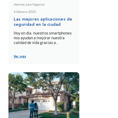
Alarmas para Negocios
4 febrero 2020
Las mejores aplicaciones de
seguridad en la ciudad
Hoy en día, nuestros smartphones
nos ayudan a mejorar nuestra
calidad de vida gracias a
innovadoras aplicaciones. Si te
preocupa tu seguridad personal, tu
teléfono también puede ser tu
Ver más
mejor aliado. A continuación te
presentamos 4 aplicaciones de
seguridad en la ciudad que te
harán sentir más protegido desde
tu móvil.