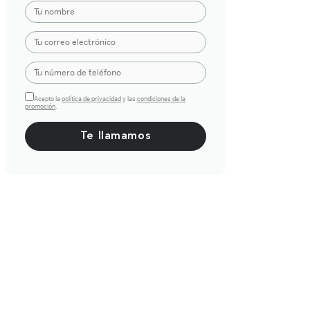
Acepto la
política de privacidad
y las
condiciones de la
promoción
.
Por favor, deja este campo vacío.