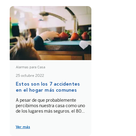
Alarmas para Casa
25 octubre 2022
Estos son los 7 accidentes
en el hogar más comunes
A pesar de que probablemente
percibimos nuestra casa como uno
de los lugares más seguros, el 80
% de los accidentes se producen
dentro de las viviendas, según
datos de la OMS. De hecho, en
Ver más
España, los accidentes en el hogar