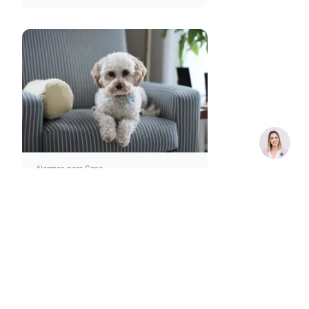
precauciones que debemos tener
en cuenta, sobre todo si tenemos
niños pequeños. Si quieres
proteger a tus hijos del
ahogamiento en verano, sigue los
[…]
Alarmas para Casa
17 agosto 2021
Sensor de movimiento con
alarma para exterior: todo
lo que necesitas saber
Una mascota puede activar una
falsa alarma dependiendo del tipo
de tecnología utilizada por el
sistema de seguridad de tu hogar.
Afortunadamente, hoy en día