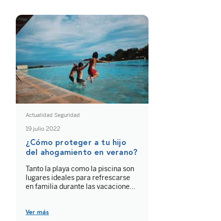
son más numerosos que los
accidentes de tráfico. Te
animamos a que conozcas los […]
Actualidad Seguridad
19 julio 2022
¿Cómo proteger a tu hijo
del ahogamiento en verano?
Tanto la playa como la piscina son
lugares ideales para refrescarse
en familia durante las vacaciones
de verano. Sin embargo, para
disfrutar del agua de manera
segura, hay una serie de
Ver más