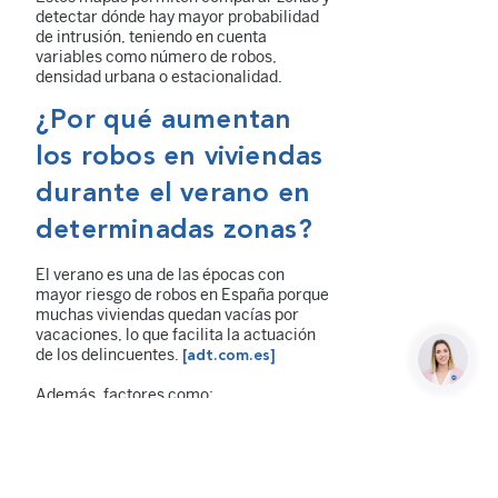
detectar dónde hay mayor probabilidad
de intrusión, teniendo en cuenta
variables como número de robos,
densidad urbana o estacionalidad.
¿Por qué aumentan
los robos en viviendas
durante el verano en
determinadas zonas?
El verano es una de las épocas con
mayor riesgo de robos en España porque
muchas viviendas quedan vacías por
vacaciones, lo que facilita la actuación
de los delincuentes.
[adt.com.es]
Además, factores como:
La ausencia prolongada de vecinos,
señales visibles de vivienda vacía
(persianas bajadas, buzón lleno), el
aumento del turismo en determinadas
regiones incrementan la vulnerabilidad,