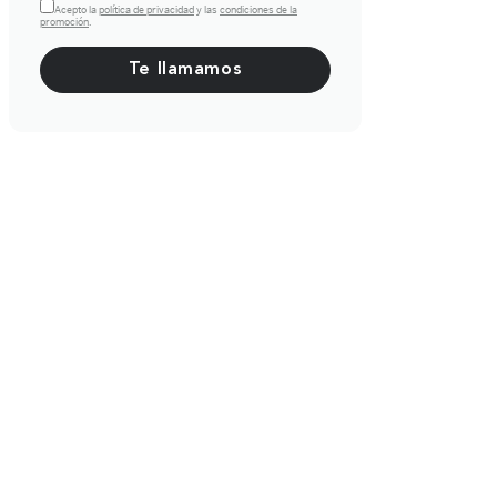
Acepto la
política de privacidad
y las
condiciones de la
promoción
.
Por favor, deja este campo vacío.