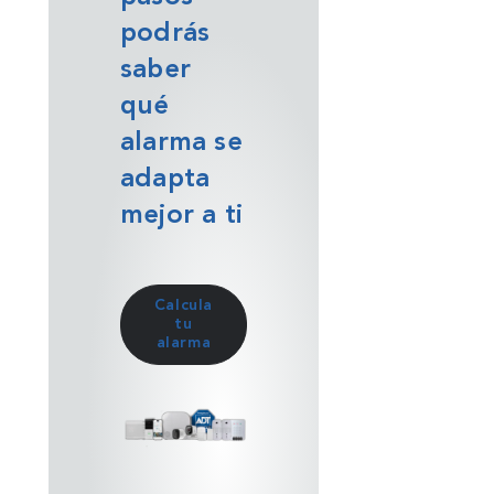
podrás
saber
qué
alarma se
adapta
mejor a ti
Calcula
tu
alarma