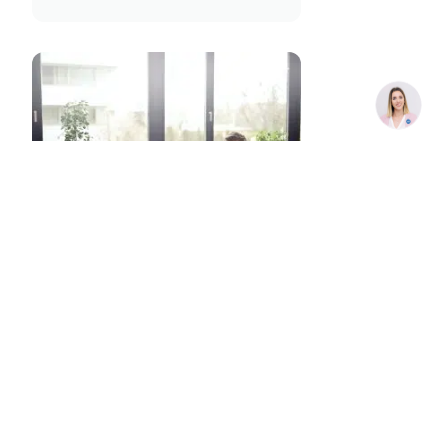
como gancho o el ransomware
sobre todo para las empresas.
Como ya sucedió en 2021, en 2022
seguirán siendo métodos
utilizados para engañarnos. Los
ciberdelincuentes cada vez […]
Alarmas para Casa
20 abril 2021
Descubre cómo funciona una
central receptora de
alarmas
Cuando hablamos de las
características de un sistema de
seguridad, una de las funciones
que solemos mencionar es la