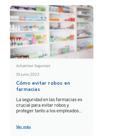
desde una sola aplicación: recibir
alertas en tiempo real, encender
luces automáticamente o activar
[…]
Actualidad Seguridad
19 junio 2023
Cómo evitar robos en
farmacias
La seguridad en las farmacias es
crucial para evitar robos y
proteger tanto a los empleados
como a todos los productos
farmacéuticos o medicamentos de
alto riesgo que pueden ser muy
Ver más
peligrosos si no se siguen los usos
recomendados. A todo esto se