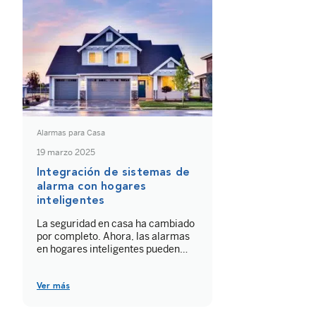
Alarmas para Casa
19 marzo 2025
Integración de sistemas de
alarma con hogares
inteligentes
La seguridad en casa ha cambiado
por completo. Ahora, las alarmas
en hogares inteligentes pueden
conectarse con otros dispositivos
para hacer tu vida más fácil y tu
casa más segura. Gracias a la
Ver más
integración de seguridad y
domótica, puedes gestionar todo