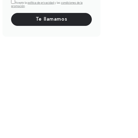
Acepto la
política de privacidad
y las
condiciones de la
promoción
.
Por favor, deja este campo vacío.