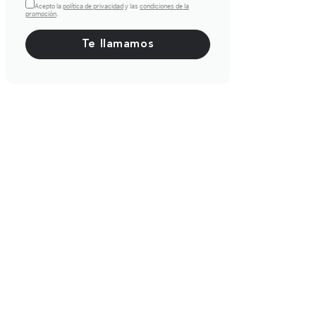
Acepto la
política de privacidad
y las
condiciones de la
promoción
.
Por favor, deja este campo vacío.