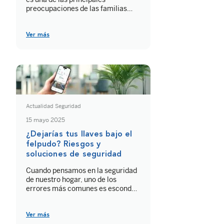
preocupaciones de las familias
españolas. Hoy en día, para
reforzar la protección de las
viviendas, los sistemas de
Ver más
seguridad combinan múltiples
tecnologías que van desde las
cámaras de videovigilancia a una
gran variedad de detectores de
alarma. Las cámaras de vigilancia
IP permiten ver […]
Actualidad Seguridad
15 mayo 2025
¿Dejarías tus llaves bajo el
felpudo? Riesgos y
soluciones de seguridad
Cuando pensamos en la seguridad
de nuestro hogar, uno de los
errores más comunes es esconder
las llaves en lugares
aparentemente discretos pero en
realidad muy obvios para los
Ver más