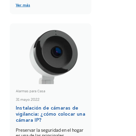
comunicación inalámbrica está
especialmente orientada a
Ver más
mejorar las prestaciones del
Internet de las cosas (IoT). A
continuación te explicamos qué
beneficios traerá el 5G al hogar
conectado y cómo multiplicará las
[…]
Alarmas para Casa
31 mayo 2022
Instalación de cámaras de
vigilancia: ¿cómo colocar una
cámara IP?
Preservar la seguridad en el hogar
es una de las principales