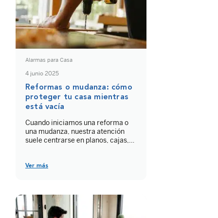
Alarmas para Casa
4 junio 2025
Reformas o mudanza: cómo
proteger tu casa mientras
está vacía
Cuando iniciamos una reforma o
una mudanza, nuestra atención
suele centrarse en planos, cajas,
obras y presupuestos. Pero hay
algo que a menudo se nos olvida: la
seguridad. Proteger tu casa en
Ver más
obras no solo es importante, es
imprescindible. Porque una
vivienda vacía o en plena
transformación se convierte en un
blanco muy fácil para […]