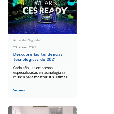
hábitos que parecen inofensivos,
pero no […]
Actualidad Seguridad
23 febrero 2021
Descubre las tendencias
tecnológicas de 2021
Cada año, las empresas
especializadas en tecnología se
reúnen para mostrar sus últimas
innovaciones en el Salón
Internacional de la Electrónica de
Consumo CES. El evento
Ver más
tecnológico más influyente del
mundo, producido por la
Consumer Technology
Association, es el campo de
pruebas más importante para el