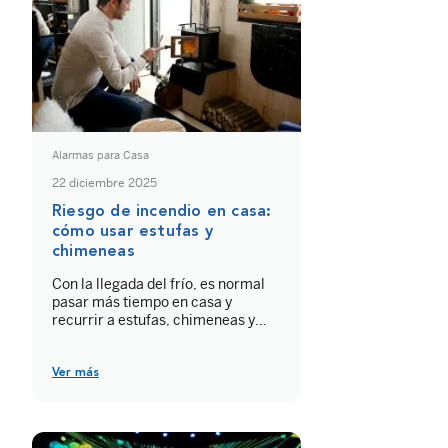
Alarmas para Casa
22 diciembre 2025
Riesgo de incendio en casa:
cómo usar estufas y
chimeneas
Con la llegada del frío, es normal
pasar más tiempo en casa y
recurrir a estufas, chimeneas y
otros sistemas de calefacción para
mantener el confort. Pero esta
época del año también coincide
Ver más
con un aumento del riesgo de
incendio, especialmente cuando
utilizamos equipos antiguos,
instalaciones poco revisadas o