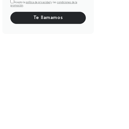
Acepto la
política de privacidad
y las
condiciones de la
promoción
.
Por favor, deja este campo vacío.