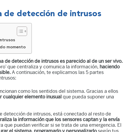
a de detección de intrusos
intrusos
todo momento
 de detección de intrusos es parecido al de un ser vivo.
bro’ que centraliza y comunica la información,
haciendo
sible.
A continuación, te explicamos las 5 partes
ntrusos:
ncionan como los sentidos del sistema. Gracias a ellos
r cualquier elemento inusual
que pueda suponer una
e detección de intrusos, está conectado al resto de
raliza la información que los sensores captan y la envía
a que puedan verificar si se trata de una emergencia. El
urar el sistema, programarlo y personalizarlo
según tus