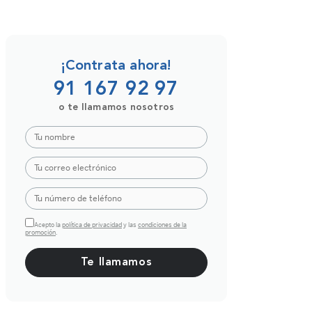
¡Contrata ahora!
91 167 92 97
o te llamamos nosotros
Acepto la
política de privacidad
y las
condiciones de la
promoción
.
Por favor, deja este campo vacío.