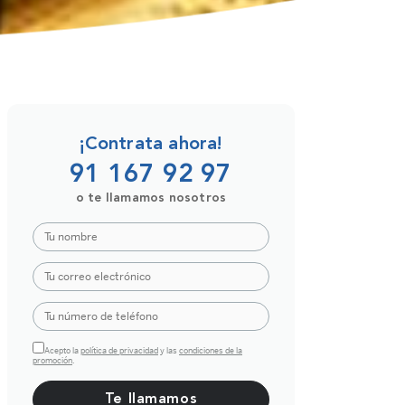
¡Contrata ahora!
91 167 92 97
o te llamamos nosotros
Acepto la
política de privacidad
y las
condiciones de la
promoción
.
Por favor, deja este campo vacío.