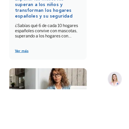
superan a los niños y
transforman los hogares
españoles y su seguridad
¿Sabías qué 6 de cada 10 hogares
españoles convive con mascotas,
superando a los hogares con
niños? España está viviendo una
transformación notable en la
estructura de sus hogares. Cada
Ver más
vez más familias eligen compartir
su vida con mascotas, lo que
impulsa cambios en sus hábitos y
en las necesidades de seguridad.
Según datos de […]
Actualidad Seguridad