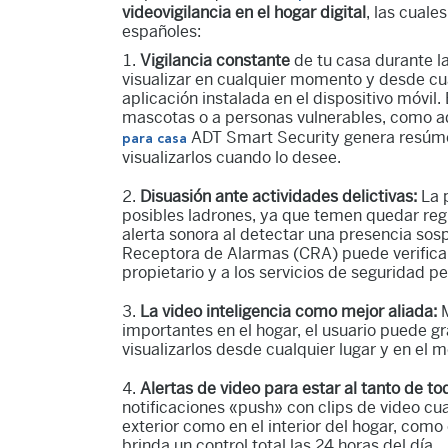
videovigilancia en el hogar digital
, las cual
españoles:
Vigilancia constante
de tu casa durante l
visualizar en cualquier momento y desde cua
aplicación instalada en el dispositivo móvil.
mascotas o a personas vulnerables, como a
ADT Smart Security genera resúmen
para casa
visualizarlos cuando lo desee.
Disuasión ante actividades delictivas:
La 
posibles ladrones, ya que temen quedar reg
alerta sonora al detectar una presencia sosp
Receptora de Alarmas (CRA) puede verificar
propietario y a los servicios de seguridad 
La video inteligencia como mejor aliada:
importantes en el hogar, el usuario puede g
visualizarlos desde cualquier lugar y en el
Alertas de video para estar al tanto de to
notificaciones «push» con clips de video cu
exterior como en el interior del hogar, com
brinda un control total las 24 horas del día.