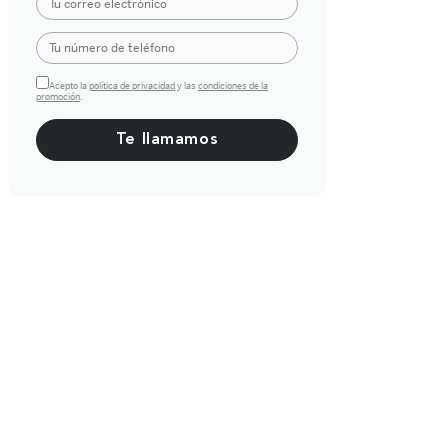
Acepto la
política de privacidad
y las
condiciones de la
promoción
.
Por favor, deja este campo vacío.