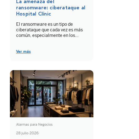
La amenaza del
ransomware: ciberataque al
Hospital Clínic
El ransomware es un tipo de
ciberataque que cada vez es más
común, especialmente en los
entornos empresariales. Sin
embargo, también se han
registrado amenazas contra otros
Ver más
tipos de instituciones que son
especialmente vulnerables. Como,
por ejemplo, el reciente
ciberataque al Hospital Clínic de
Barcelona.
Alarmas para Negocios
28 julio 2026