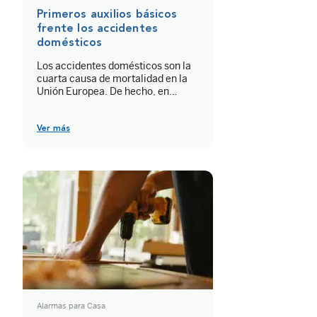
Primeros auxilios básicos
frente los accidentes
domésticos
Los accidentes domésticos son la
cuarta causa de mortalidad en la
Unión Europea. De hecho, en
España, superan en número a los
accidentes de tráfico. Los niños
menores de 14 años y las personas
Ver más
mayores de 75 años son los más
afectados. En este artículo, te
explicamos qué pasos debes
seguir en una situación de […]
Alarmas para Casa