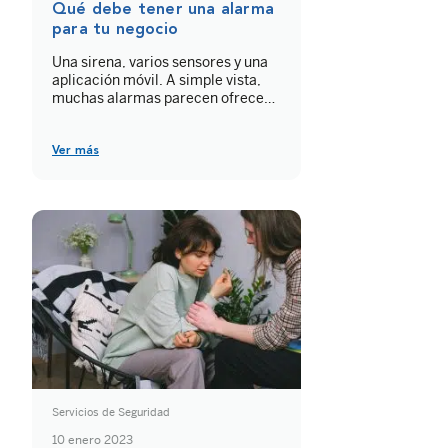
Qué debe tener una alarma
para tu negocio
Una sirena, varios sensores y una
aplicación móvil. A simple vista,
muchas alarmas parecen ofrecer
lo mismo. Pero saber qué debe
tener una alarma para tu negocio
exige mirar más allá del equipo:
Ver más
cómo detecta una incidencia,
quién la verifica y qué ocurre
después. Y no todos los negocios
están expuestos de la misma
manera. […]
Servicios de Seguridad
10 enero 2023