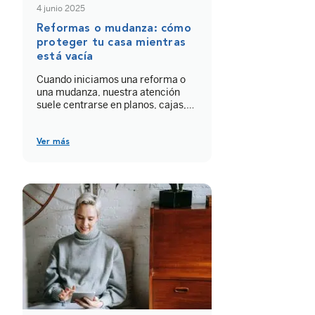
4 junio 2025
Reformas o mudanza: cómo
proteger tu casa mientras
está vacía
Cuando iniciamos una reforma o
una mudanza, nuestra atención
suele centrarse en planos, cajas,
obras y presupuestos. Pero hay
algo que a menudo se nos olvida: la
seguridad. Proteger tu casa en
Ver más
obras no solo es importante, es
imprescindible. Porque una
vivienda vacía o en plena
transformación se convierte en un
blanco muy fácil para […]