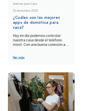
Alarmas para Casa
21 diciembre 2021
¿Cuáles son las mejores
apps de domótica para
casa?
Hoy en día podemos controlar
nuestra casa desde el teléfono
móvil. Con una buena conexión a
Internet y la instalación de algunos
sistemas inteligentes, es posible
automatizar muchas de las
Ver más
funciones de nuestra vivienda:
desde la iluminación hasta los
electrodomésticos. ¿Quieres
transformar tu hogar en una casa
inteligente? A continuación te
contamos cuáles son las […]