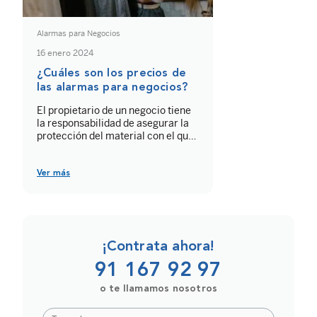
Alarmas para Negocios
16 enero 2024
¿Cuáles son los precios de
las alarmas para negocios?
El propietario de un negocio tiene
la responsabilidad de asegurar la
protección del material con el que
trabaja, así como de sus clientes y
trabajadores. Una de las formas
más efectivas de mejorar la
Ver más
seguridad de tu local es la
instalación de sistemas de
seguridad con alarmas. Si te estás
planteando contratar uno de estos
[…]
¡Contrata ahora!
91 167 92 97
o te llamamos nosotros