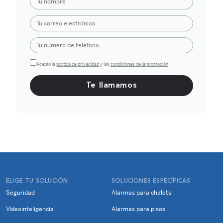
Acepto la
política de privacidad
y las
condiciones de la promoción
.
Por favor, deja este campo vacío.
ELIGE TU SOLUCIÓN
SOLUCIONES ESPECÍFICAS
Seguridad
Alarmas para chalets
Vídeointeligencia
Alarmas para pisos