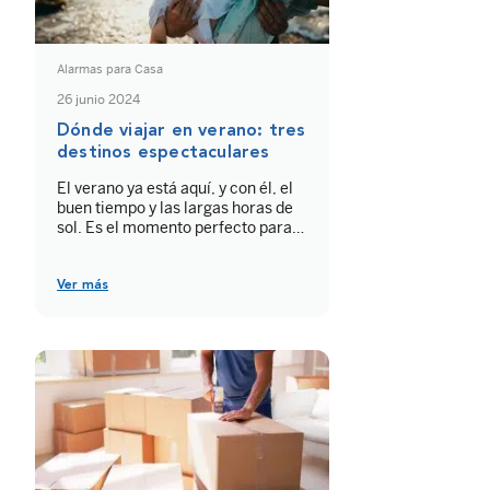
Alarmas para Casa
26 junio 2024
Dónde viajar en verano: tres
destinos espectaculares
El verano ya está aquí, y con él, el
buen tiempo y las largas horas de
sol. Es el momento perfecto para
planear dónde viajar en verano y
pasar unas vacaciones
inolvidables. Si necesitas ideas,
Ver más
aquí te presentamos tres destinos
que harán que tu verano 2024 sea
espectacular. 1. Costa Rica:
aventura y naturaleza En […]