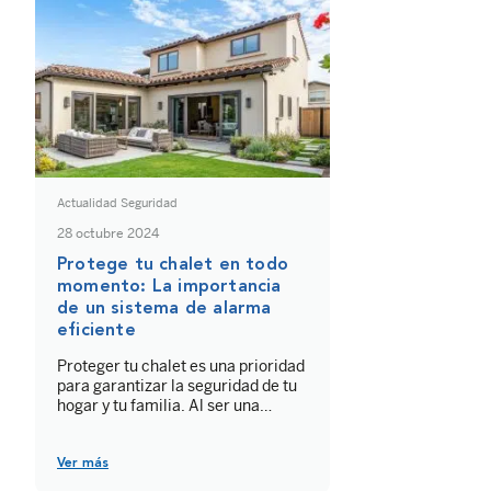
Actualidad Seguridad
28 octubre 2024
Protege tu chalet en todo
momento: La importancia
de un sistema de alarma
eficiente
Proteger tu chalet es una prioridad
para garantizar la seguridad de tu
hogar y tu familia. Al ser una
vivienda más vulnerable debido a
que puede encontrarse más
aislada y a sus múltiples accesos,
Ver más
te invitamos a conocer los