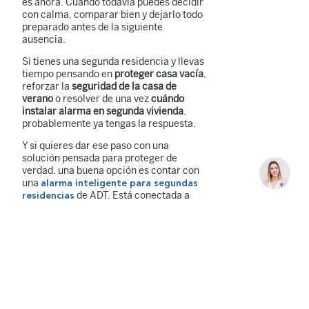
es ahora. Cuando todavía puedes decidir
con calma, comparar bien y dejarlo todo
preparado antes de la siguiente
ausencia.
Si tienes una segunda residencia y llevas
tiempo pensando en
proteger casa vacía
,
reforzar la
seguridad de la casa de
verano
o resolver de una vez
cuándo
instalar alarma en segunda vivienda
,
probablemente ya tengas la respuesta.
Y si quieres dar ese paso con una
solución pensada para proteger de
verdad, una buena opción es contar con
una
alarma inteligente para segundas
de ADT. Está conectada a
residencias
una Central Receptora de Alarmas que
verifica si el aviso es real y, si hace falta,
contacta directamente con la policía o
con emergencias médicas. Además,
puedes controlar tu casa desde la
app
y contar con
ADT Smart Security
funciones como visualización en directo,
alertas inteligentes y protección
perimetral. Y con
la
ADT Ai Detect
,