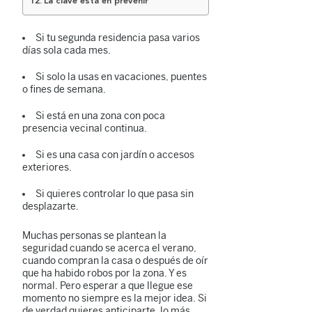
La clave está en prevenir
Si tu segunda residencia pasa varios
días sola cada mes.
Si solo la usas en vacaciones, puentes
o fines de semana.
Si está en una zona con poca
presencia vecinal continua.
Si es una casa con jardín o accesos
exteriores.
Si quieres controlar lo que pasa sin
desplazarte.
Muchas personas se plantean la
seguridad cuando se acerca el verano,
cuando compran la casa o después de oír
que ha habido robos por la zona. Y es
normal. Pero esperar a que llegue ese
momento no siempre es la mejor idea. Si
de verdad quieres anticiparte, lo más