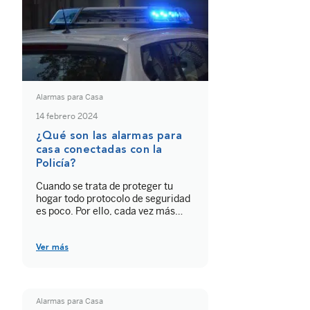
Alarmas para Casa
14 febrero 2024
¿Qué son las alarmas para
casa conectadas con la
Policía?
Cuando se trata de proteger tu
hogar todo protocolo de seguridad
es poco. Por ello, cada vez más
personas eligen contratar un
sistema de seguridad de alarma
para casa conectadas con la
Ver más
Policía. En este artículo te
contaremos cómo funcionan
exactamente y resolveremos
algunas de las dudas más
Alarmas para Casa